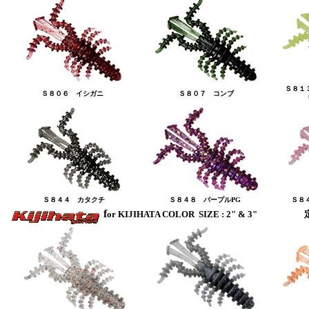
Ｓ８１
Ｓ８０６ イシガニ
Ｓ８０７ コンブ
Ｓ８４４ カタクチ
Ｓ８４８ パープルPG
Ｓ８
f
or KIJIHATA COLOR SIZE : 2" & 3"