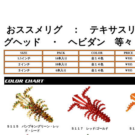
おススメリグ ： テキサス
グヘッド ・ ヘビダン 等々
SIZE
PACK
COLOR
PRICE
1.5インチ
14本入り
全１４色
￥935
２インチ
10本入り
全１４色
￥935
３インチ
6本入り
全１４色
￥935
for Salt Water SIZE ：1.5"& 2" & 3" 定価6
Ｓ１１５ パンプキン/グリーン・レッ
Ｓ１１７ レッド/ゴールド
Ｓ
ド・シード