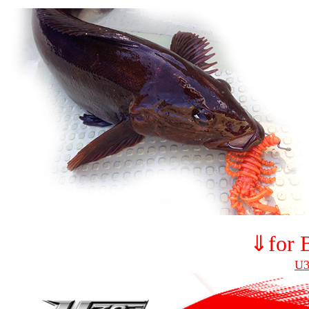
⇓for 
U