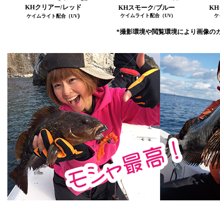
KHクリアー/レッド
KHスモーク/ブルー
K
)
ケイムライト配合（UV)
ケ
ケイムライト配合（UV
*撮影環境や閲覧環境により画像