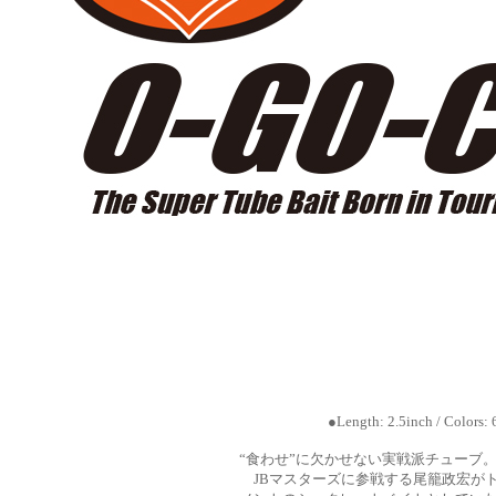
●Length: 2.5inch / Colors:
“食わせ”に欠かせない実戦派チューブ
JBマスターズに参戦する尾籠政宏が